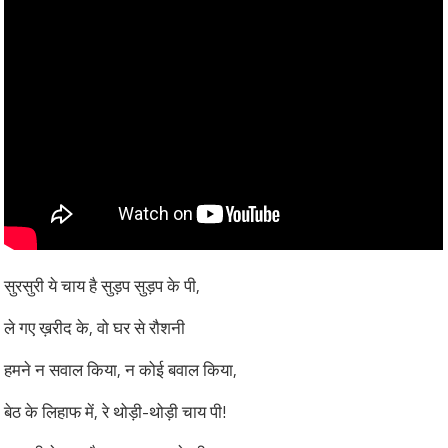
सुरसुरी ये चाय है सुड़प सुड़प के पी,
ले गए ख़रीद के, वो घर से रौशनी
हमने न सवाल किया, न कोई बवाल किया,
बेठ के लिहाफ में, रे थोड़ी-थोड़ी चाय पी!