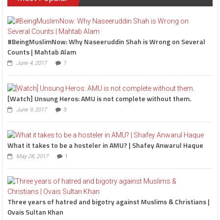
#BeingMuslimNow: Why Naseeruddin Shah is Wrong on Several
Counts | Mahtab Alam
June 4, 2017
7
[Watch] Unsung Heros: AMU is not complete without them.
June 9, 2017
3
What it takes to be a hosteler in AMU? | Shafey Anwarul Haque
May 28, 2017
1
Three years of hatred and bigotry against Muslims & Christians |
Ovais Sultan Khan