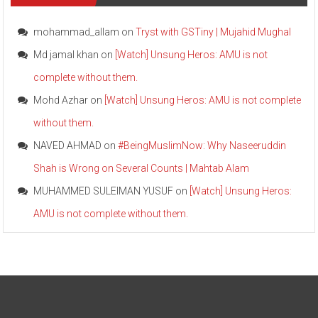
mohammad_allam
on
Tryst with GSTiny | Mujahid Mughal
Md jamal khan
on
[Watch] Unsung Heros: AMU is not
complete without them.
Mohd Azhar
on
[Watch] Unsung Heros: AMU is not complete
without them.
NAVED AHMAD
on
#BeingMuslimNow: Why Naseeruddin
Shah is Wrong on Several Counts | Mahtab Alam
MUHAMMED SULEIMAN YUSUF
on
[Watch] Unsung Heros:
AMU is not complete without them.