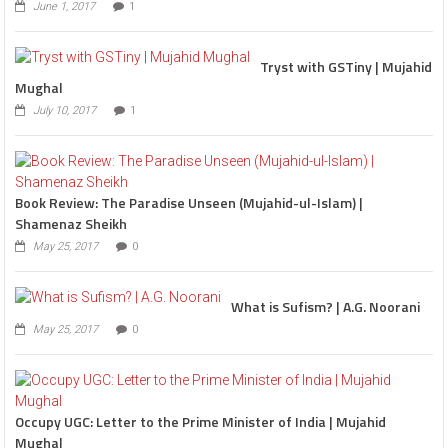
June 1, 2017
1
Tryst with GSTiny | Mujahid
Mughal
July 10, 2017
1
Book Review: The Paradise Unseen (Mujahid-ul-Islam) |
Shamenaz Sheikh
May 25, 2017
0
What is Sufism? | A.G. Noorani
May 25, 2017
0
Occupy UGC: Letter to the Prime Minister of India | Mujahid
Mughal