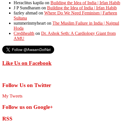
Heraclitus kapila
on
Building the Idea of India | Irfan Habib
J P Sundharam
on
Building the Idea of India | Irfan Habib
fazley ahmad
on
Where Do We Need Feminism | Farheen
Sultana
summerinmyheart
on
The Muslim Failure in India | Najmul
Hoda
Credihealth
on
Dr. Ashok Seth: A Cardiology Giant from
AMU
Like Us on Facebook
Follow Us on Twitter
My Tweets
Follow us on Google+
RSS