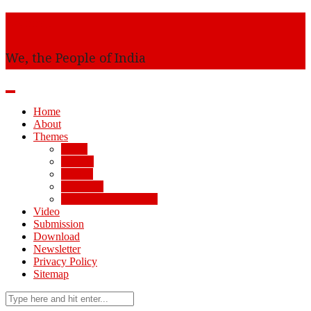
Awaam
We, the People of India
Home
About
Themes
AMU
Society
Politics
Economy
Arts, Science, Culture
Video
Submission
Download
Newsletter
Privacy Policy
Sitemap