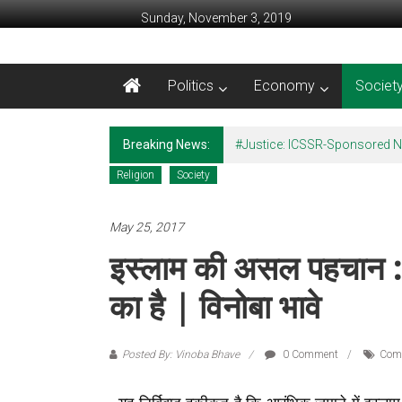
Skip to content
Sunday, November 3, 2019
Awaam India
Politics
Economy
Societ
We, the People of India
Breaking News:
#Justice: ICSSR-Sponsored Na
Religion
Society
May 25, 2017
इस्लाम की असल पहचान : 
का है | विनोबा भावे
Posted By: Vinoba Bhave
0 Comment
Com