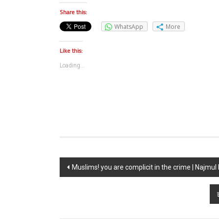
Share this:
WhatsApp
More
Like this:
Loading...
Post navigation
Muslims! you are complicit in the crime | Najmul