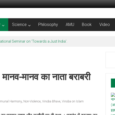
y
Science
Philosophy
AMU
Book
Video
tional Seminar on ‘Towards a Just India’.
मानव-मानव का नाता बराबरी
munal Harmony
,
Non-Violence
,
Vinoba Bhave
,
Vinoba on Islam