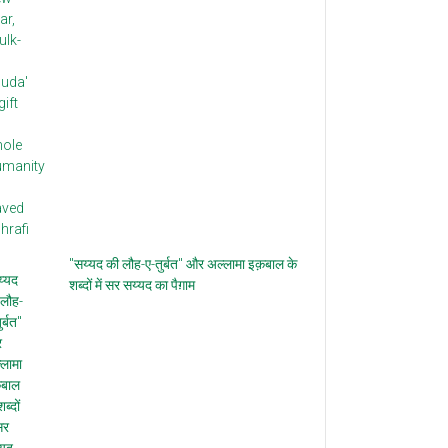
"सय्यद की लौह-ए-तुर्बत" और अल्लामा इक़बाल के
शब्दों में सर सय्यद का पैग़ाम