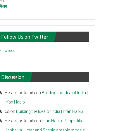
Follow Us on Twitter
 Tweets
Discussion
Heraclitus kapila
on
Building the Idea of India |
Irfan Habib
cs
on
Building the Idea of India | Irfan Habib
Heraclitus kapila
on
Irfan Habib: People like
Kanhaiya, Umar and Shehla are role models