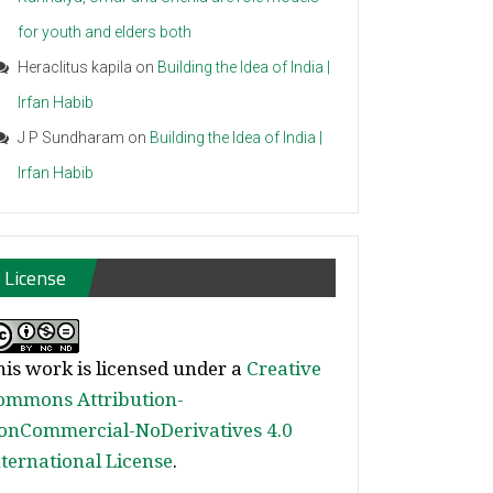
for youth and elders both
Heraclitus kapila
on
Building the Idea of India |
Irfan Habib
J P Sundharam
on
Building the Idea of India |
Irfan Habib
License
his work is licensed under a
Creative
ommons Attribution-
onCommercial-NoDerivatives 4.0
nternational License
.