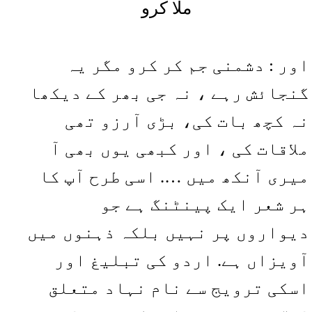
ملا کرو
اور : دشمنی جم کر کرو مگر یہ
گنجائش رہے ، نہ جی بھر کے دیکھا
نہ کچھ بات کی، بڑی آرزو تھی
ملاقات کی ، اور کبھی یوں بھی آ
میری آنکھ میں …. اسی طرح آپ کا
ہر شعر ایک پینٹنگ ہے جو
دیواروں پر نہیں بلکہ ذہنوں میں
آویزاں ہے. اردو کی تبلیغ اور
اسکی ترویج سے نام نہاد متعلق