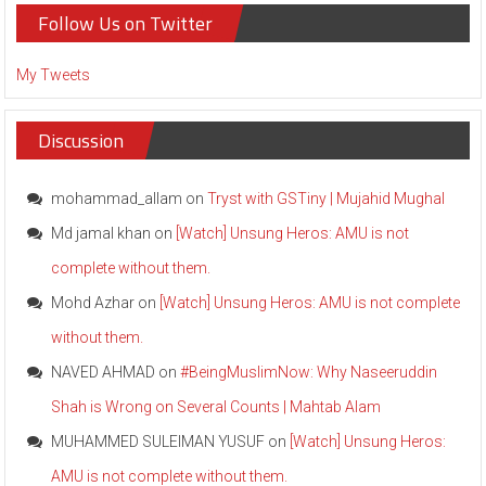
Follow Us on Twitter
My Tweets
Discussion
mohammad_allam
on
Tryst with GSTiny | Mujahid Mughal
Md jamal khan
on
[Watch] Unsung Heros: AMU is not
complete without them.
Mohd Azhar
on
[Watch] Unsung Heros: AMU is not complete
without them.
NAVED AHMAD
on
#BeingMuslimNow: Why Naseeruddin
Shah is Wrong on Several Counts | Mahtab Alam
MUHAMMED SULEIMAN YUSUF
on
[Watch] Unsung Heros:
AMU is not complete without them.