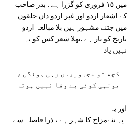
میں ١٥ فروری کو گزرا ہے . بدر صاحب
کے اشعار اردو اور غیر اردو داں حلقوں
میں جتنے مشہور ہیں بلا مبالغہ اردو
تاریخ کو ناز ہے .بھلا شعر کس کو یہ
نہیں یاد
کچھ تو مجبوریاں رہی ہونگی ،
یونہی کوئی بے وفا نہیں ہوتا
اور یہ
یہ نئےمزاج کا شہر ہے ، ذرا فاصلہ سے