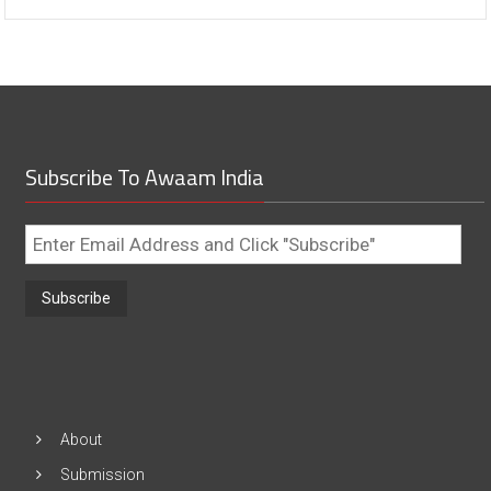
Subscribe To Awaam India
Enter
Email
Address
and
Click
"Subscribe"
About
Submission