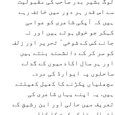
لوگ بشیر بدر صاحب کی مقبولیت
سے اس قدر ہر دور میں خائف رہے
ہیں کہ آپکی شاعری کو عوامی
کہکر جو خوش ہوتے ہیں اور نہ
جانے کس کے شوخی ٔ تحریر اور زلف
کو سر کر کے دانشمند بنتے ہیں
اور ہر سال اکادمیوں کے گدلے
ساحلوں پہ ایوارڈ کی مردہ
مچھلیاں پکڑنے کا کھیل کھیلتے
ہیں. یہ اپنے یہاں شاعری کی
تعریف میں حالی اور ابن رشیق کے
اقوال بتا کر کوٹ کا کالر