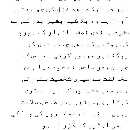
اور فراق کے بعد غزل کی جو معتبر
آواز ہے وو بلا شبہ بشیر بدر کی ہے
.خود پسندی نصف النہار کے سورج
کی روشنی کو بھی چادر تان کر
روکنے پر مجبور کرتی ہے. اس کا
جواب بدر صاحب نے خود دیا ہے،
مخالفت سے میری شخصیت سنورتی
ہے، میں دشمنوں کا بڑا احترم
کرتا ہوں . بشیر بدر صاحب سلامت
رہیں … نہ اٹھے ستاروں کی پالکی
ابھی آہٹوں کا گزر نہ ہو