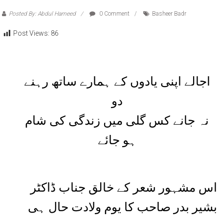
Posted By: Abdul Hameed
0 Comment
Basheer Badr
Post Views:
86
اجالے اپنی یادوں کے ہمارے ساتھ رہنے
دو
نہ جانے کس گلی میں زندگی کی شام
ہو جائے
اس مشہور شعر کے خالق جناب ڈاکٹر
بشیر بدر صاحب کا یوم ولادت حال ہی