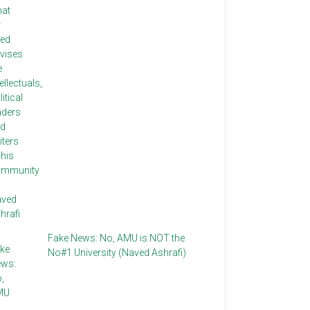
Fake News: No, AMU is NOT the
No#1 University (Naved Ashrafi)